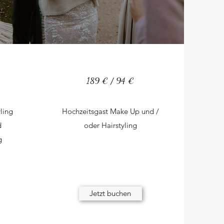
189 € / 94 €
ling
Hochzeitsgast Make Up und /
d
oder Hairstyling
ng
Jetzt buchen